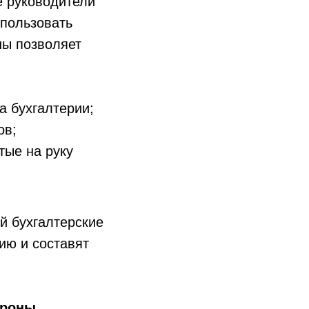
е руководители
спользовать
ны позволяет
а бухгалтерии;
ов;
тые на руку
й бухгалтерские
ию и составят
ороны