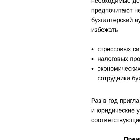
необходимые де
предпочитают не
бухгалтерский а
избежать
стрессовых си
налоговых про
экономических
сотрудники бу
Раз в год пригл
и юридические у
соответствующи
Преи