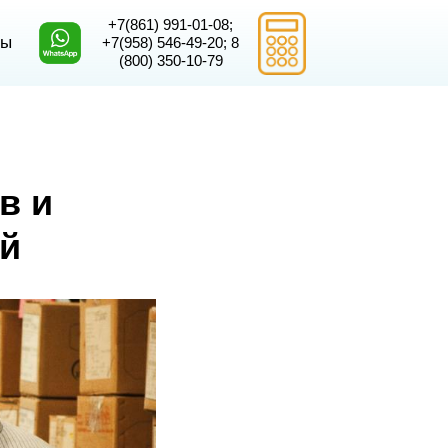
+7(861) 991-01-08
;
ты
+7(958) 546-49-2
0;
8
(800) 350-10-79
в и
ей