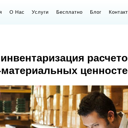
я
О Нас
Услуги
Бесплатно
Блог
Контак
 инвентаризация расчето
-материальных ценност