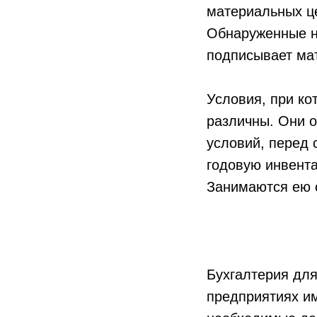
материальных це
Обнаруженные н
подписывает мат
Условия, при ко
различны. Они о
условий, перед 
годовую инвента
Занимаются ею с
Бухгалтерия для
предприятиях им