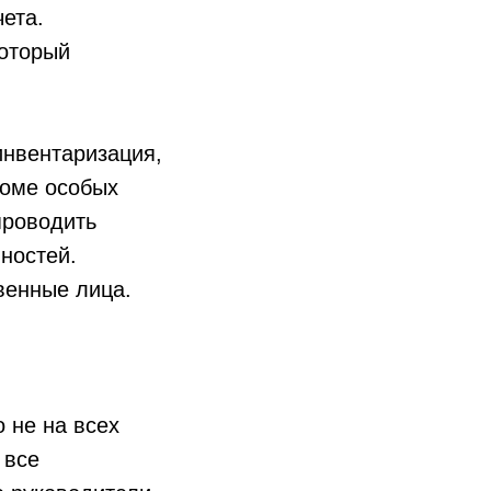
ета.
который
инвентаризация,
роме особых
проводить
ностей.
венные лица.
 не на всех
 все