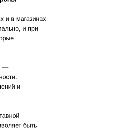
х и в магазинах
ально, и при
торые
й —
ности.
шений и
ставной
зволяет быть