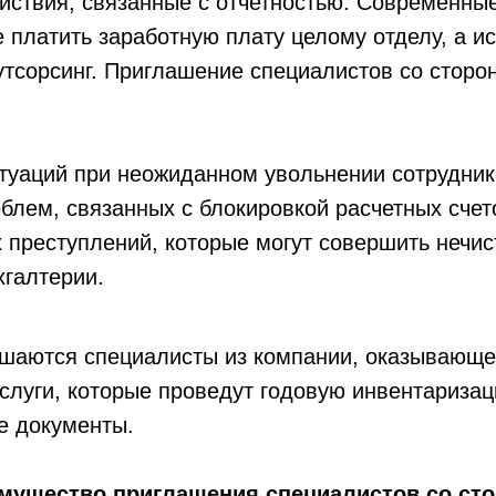
йствия, связанные с отчетностью. Современны
 платить заработную плату целому отделу, а и
утсорсинг. Приглашение специалистов со сторо
туаций при неожиданном увольнении сотрудник
блем, связанных с блокировкой расчетных счет
 преступлений, которые могут совершить нечис
хгалтерии.
ашаются специалисты из компании, оказывающе
слуги, которые проведут годовую инвентаризац
е документы.
мущество приглашения специалистов со ст