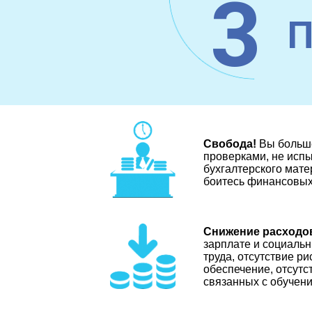
3
Свобода!
Вы больше
проверками, не испы
бухгалтерского мате
боитесь финансовых
Снижение расходо
зарплате и социальн
труда, отсутствие р
обеспечение, отсут
связанных с обучен