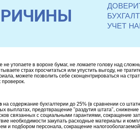
ДОВЕРИ
ПРИЧИНЫ
БУХГАЛ
УЧЕТ Н
 не утопаете в ворохе бумаг, не ломаете голову над сложн
тываете страх просчитаться или упустить выгоду, не трати
риала, можете позволить себе сконцентрироваться на страт
 проверок.
в
на содержание бухгалтерии до 25% (в сравнении со штат
ых выплатах, предотвращение "раздутия штата", снижение
исков связанных с социальными гарантиями, сокращение зат
ствие необходимости закупать расходные материалы и ком
ием и подбором персонала, сокращение налогооболагаемой