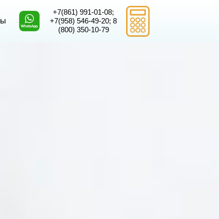
+7(861) 991-01-08
;
ты
+7(958) 546-49-2
0;
8
(800) 350-10-79